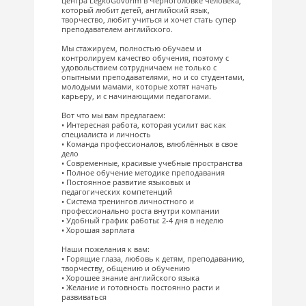
центра LegkoGovorim в Черноголовке человека,
который любит детей, английский язык,
творчество, любит учиться и хочет стать супер
преподавателем английского.
⠀
Мы стажируем, полностью обучаем и
контролируем качество обучения, поэтому с
удовольствием сотрудничаем не только с
опытными преподавателями, но и со студентами,
молодыми мамами, которые хотят начать
карьеру, и с начинающими педагогами.
⠀
Вот что мы вам предлагаем:
• Интересная работа, которая усилит вас как
специалиста и личность
• Команда профессионалов, влюблённых в свое
дело
• Современные, красивые учебные пространства
• Полное обучение методике преподавания
• Постоянное развитие языковых и
педагогических компетенций
• Система тренингов личностного и
профессионально роста внутри компании
• Удобный график работы: 2-4 дня в неделю
• Хорошая зарплата
⠀
Наши пожелания к вам:
• Горящие глаза, любовь к детям, преподаванию,
творчеству, общению и обучению
• Хорошее знание английского языка
• Желание и готовность постоянно расти и
развиваться