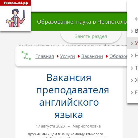
Образование, наука в Черноголовке
Занять раздел
У
Чтобы добавлять или комментировать объявления,
авторизуйтесь
.
Главная
Услуги
Вакансии
Образование
Т
Вакансия
преподавателя
английского
языка
17 августа 2023
–
Черноголовка
Друзья, мы ищем в нашу команду языкового